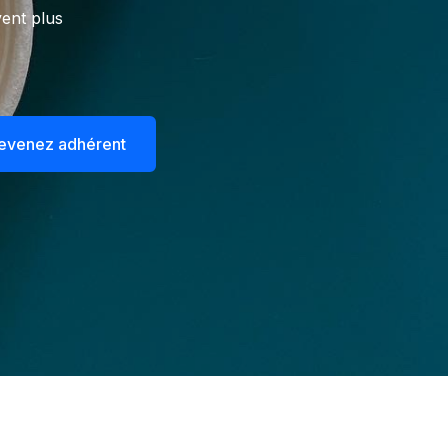
ent plus
evenez adhérent