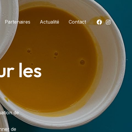
Partenaires
Actualité
Contact
r les
ation de
onner de