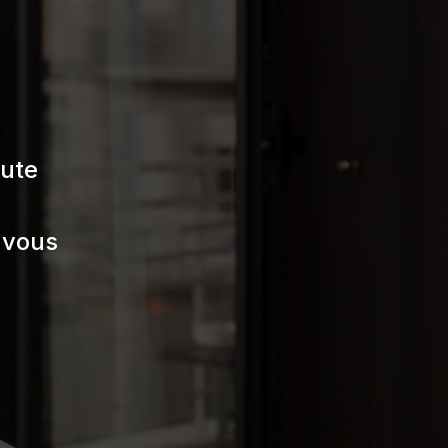
oute
 vous