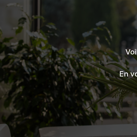
Voi
En v