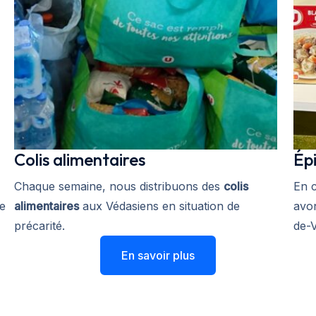
Colis alimentaires
Épi
Chaque semaine, nous distribuons des
colis
En 
re
alimentaires
aux Védasiens en situation de
avon
précarité.
de-
En savoir plus