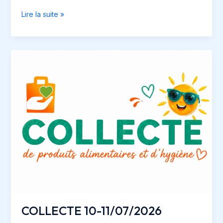
Le
Lire la suite »
cap
des
15
000
est
franchi
!
COLLECTE 10-11/07/2026