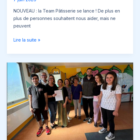
NOUVEAU : la Team Pâtisserie se lance ! De plus en
plus de personnes souhaitent nous aider, mais ne
peuvent
NOUVEAU
Lire la suite »
:
la
Team
Pâtisserie
se
lance
!