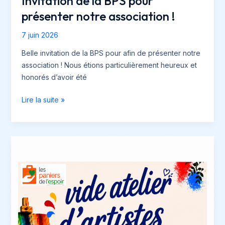
Invitation de la BPS pour
présenter notre association !
7 juin 2026
Belle invitation de la BPS pour afin de présenter notre
association ! Nous étions particulièrement heureux et
honorés d’avoir été
Invitation
Lire la suite »
de
la
BPS
pour
présenter
notre
association
!