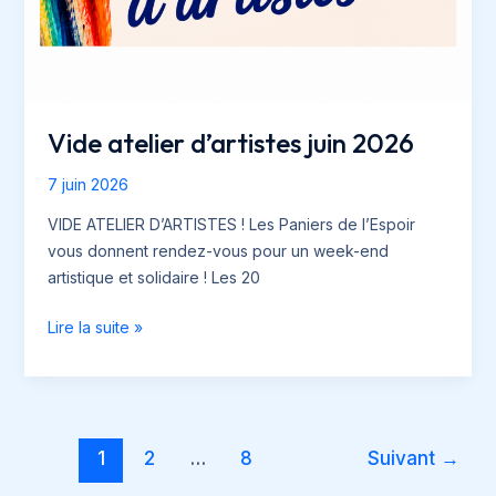
Vide atelier d’artistes juin 2026
7 juin 2026
VIDE ATELIER D’ARTISTES ! Les Paniers de l’Espoir
vous donnent rendez-vous pour un week-end
artistique et solidaire ! Les 20
Vide
Lire la suite »
atelier
d’artistes
juin
2026
Pagination
1
2
…
8
Suivant
→
d’article