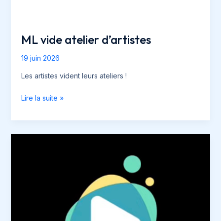
ML vide atelier d’artistes
19 juin 2026
Les artistes vident leurs ateliers !
ML
Lire la suite »
vide
atelier
d’artistes