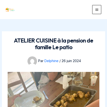
Aller
au
Main
contenu
Men
ATELIER CUISINE à la pension de
famille Le patio
Par
Delphine
/
26 juin 2024