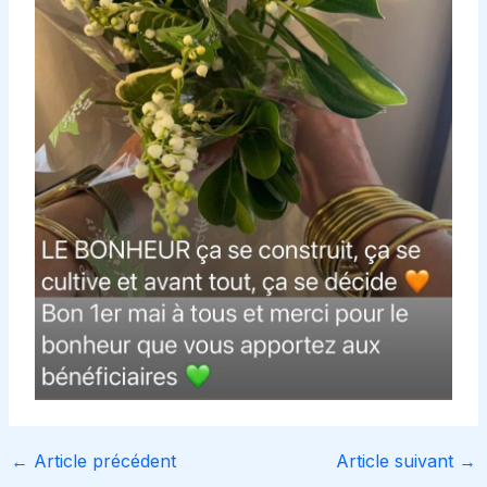
←
Article précédent
Article suivant
→
Navigation
des