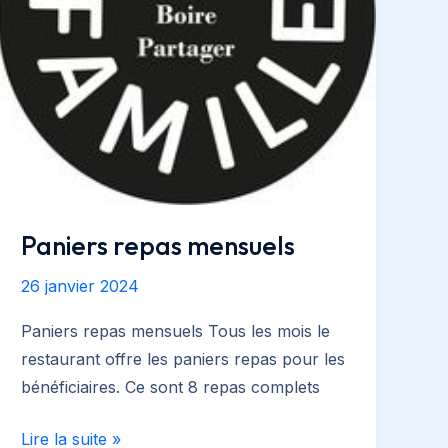
Paniers repas mensuels
26 janvier 2024
Paniers repas mensuels Tous les mois le
restaurant offre les paniers repas pour les
bénéficiaires. Ce sont 8 repas complets
Paniers
Lire la suite »