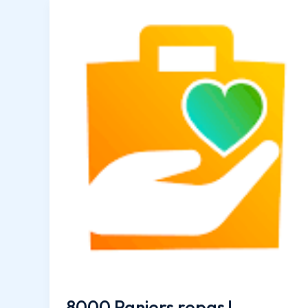
édition
–
2024
8000 Paniers repas !