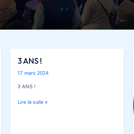
3 ANS !
17 mars 2024
3 ANS !
3
Lire la suite »
ANS
!