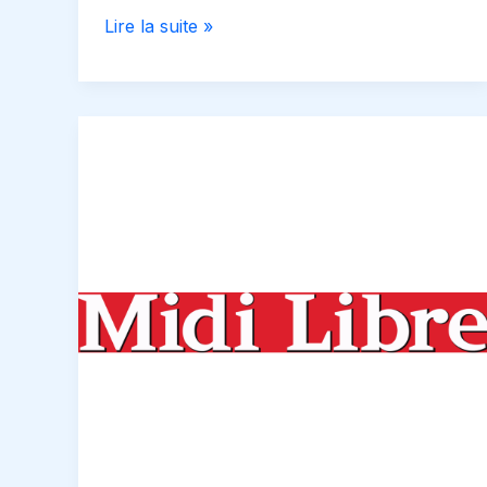
COLLECTE
Lire la suite »
ALIMENTAIRE
février
2024